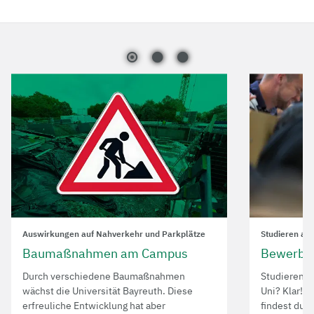
Auswirkungen auf Nahverkehr und Parkplätze
Studieren an 
Baumaßnahmen am Campus
Bewerbun
Durch verschiedene Baumaßnahmen
Studieren 
wächst die Universität Bayreuth. Diese
Uni? Klar! 
erfreuliche Entwicklung hat aber
findest du a