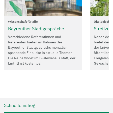
Wissenschaft für alle
Ökologisch-B
Bayreuther Stadtgespräche
Streifzug
Verschiedene Referentinnen und
Neben dem 
Referenten bieten im Rahmen des
bietet der 
Bayreuther Stadtgesprächs monatlich
der Univers
spannende Einblicke in aktuelle Themen.
öffentliche
Die Reihe findet im Iwalewahaus statt, der
Freigelände 
Eintritt ist kostenlos.
Gewächshäu
Schnelleinstieg