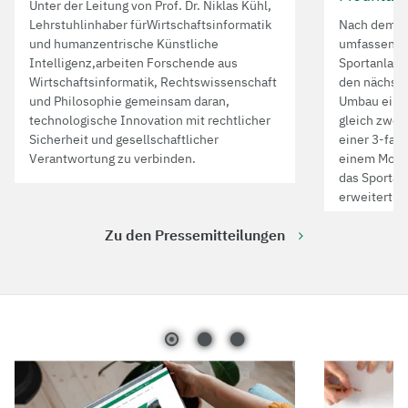
Unter der Leitung von Prof. Dr. Niklas Kühl,
Lehrstuhlinhaber fürWirtschaftsinformatik
Nach dem er
und humanzentrische Künstliche
umfassende
Intelligenz,arbeiten Forschende aus
Sportanlage
Wirtschaftsinformatik, Rechtswissenschaft
den nächste
und Philosophie gemeinsam daran,
Umbau eine
technologische Innovation mit rechtlicher
gleich zwe
Sicherheit und gesellschaftlicher
einer 3-fac
Verantwortung zu verbinden.
einem Mount
das Sportan
erweitert u
Maßnahmen a
Zu den Pressemitteilungen
auf dem Cam
wird das Pr
Unterstützu
den Ausbau 