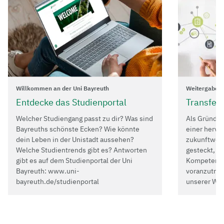
Willkommen an der Uni Bayreuth
Weitergabe v
​Entdecke ​das Studienportal
Transfer 
Welcher Studiengang passt zu dir? Was sind
Als Gründun
Bayreuths schönste Ecken? Wie könnte
einer hervo
dein Leben in der Unistadt aussehen?
zukunftweis
Welche Studientrends gibt es? Antworten
gesteckt, d
gibt es auf dem Studienportal der Uni
Kompetenze
Bayreuth: www.uni-
voranzutrei
bayreuth.de/studienportal
unserer Web