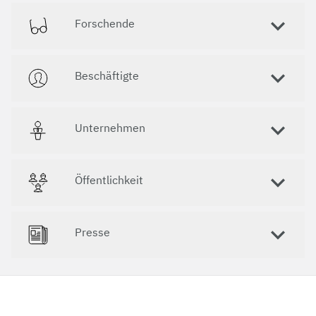
Neue Studiengänge
Forschende
Zentrale Studienberatung
Beschäftigte
Bewerbung & Einschreibung
Bewerbung und Einschreibung
Unternehmen
Unser Service- und Beratungsnetzwerk
Öffentlichkeit
Prüfungsämter
Studierendenkanzlei
Presse
Internationale Studierende
Fachstudienberatung durch die
Studiengangsmoderatorinnen und -