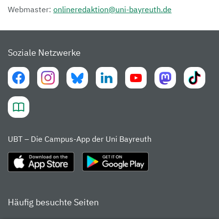
moderatoren (PDF)
Webmaster:
onlineredaktion@uni-bayreuth.de
Allgemeines & Schulangebote
Tipps zur Wohnungssuche
Soziale Netzwerke
Tipps für Erstsemester
Termine im Studienjahr
UBT Campus Card
Campusplan
UBT – Die Campus-App der Uni Bayreuth
Beratung und Service für Studierende
Angebote für Schülerinnen und Schüler
Häufig besuchte Seiten