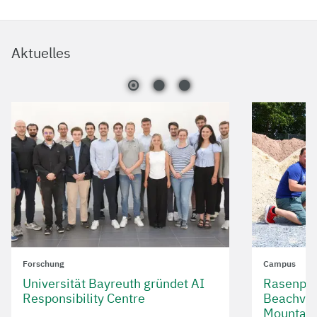
Aktuelles
Forschung
Campus
Universität Bayreuth gründet AI
Rasenpla
Responsibility Centre
Beachvol
Mountain