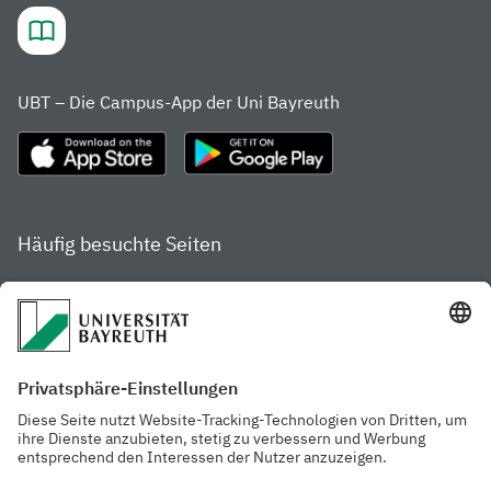
UBT – Die Campus-App der Uni Bayreuth
Häufig besuchte Seiten
Studienportal
Studiengangsfinder
Gamechanger Campus
Services & Beratung für
Aktuelle
Studierende
Pressemitteilungen
Veranstaltungskalender
Arbeiten an der
Ansprechpersonen der
Universität
Uni Bayreuth
Mensa, Frischraum &