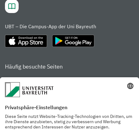
UBT – Die Campus-App der Uni Bayreuth
Häufig besuchte Seiten
Studienportal
Studiengangsfinder
Gamechanger Campus
Services & Beratung für
Aktuelle
Studierende
Pressemitteilungen
Veranstaltungskalender
Arbeiten an der
Ansprechpersonen der
Universität
Uni Bayreuth
Mensa, Frischraum &