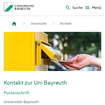
Logo Universität Bayreuth
Suche
Menü
Universität Bayreuth – Deine Top-Campus-Uni
Universität
Kontakt
Kontakt zur Uni Bayreuth
Postanschrift
Universität Bayreuth