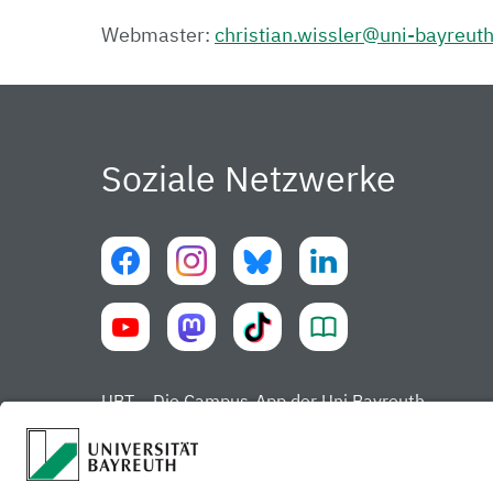
Webmaster:
christian.wissler@uni-bayreut
Soziale Netzwerke
UBT – Die Campus-App der Uni Bayreuth