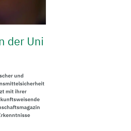
 der Uni
ischer und
ensmittelsicherheit
t mit ihrer
zukunftsweisende
nschaftsmagazin
Erkenntnisse