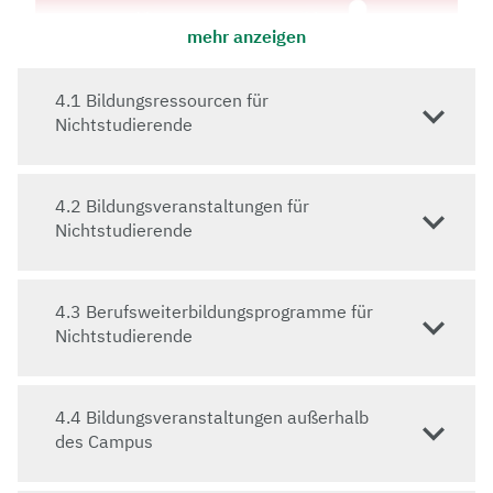
mehr anzeigen
4.1 Bildungsressourcen für
Nichtstudierende
4.2 Bildungsveranstaltungen für
Nichtstudierende
Zugang zu hochwertiger Bildung zu ermöglichen und
Wissen durch Lehre zu vermitteln stellt eine
4.3 Berufsweiterbildungsprogramme für
Kernaufgabe von Universitäten dar. Aus diesem
Nichtstudierende
Grund bietet die Universität Bayreuth nicht nur ihren
Studierenden qualitativ hochwertige Lehrinhalte an,
sondern ermöglicht gleichzeitig auch der breiten
4.4 Bildungsveranstaltungen außerhalb
Öffentlichkeit den Zugang zu Fachwissen durch frei
des Campus
zugängliche Einrichtungen, öffentliche Vorträge
sowie Veranstaltungen.