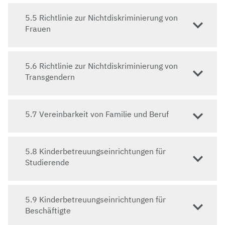
Jahren unterstützt die Frauenbeauftragte die
5.5 Richtlinie zur Nichtdiskriminierung von
Hochschulleitung in der Umsetzung der
Frauen
Chancengleichheit für die Geschlechter. Um die
Förderung von Gleichstellung weiter zu etablieren,
wurden zudem die Servicestellen Chancengleichheit
und Diversity geschaffen, welche das Bewusstsein
5.6 Richtlinie zur Nichtdiskriminierung von
der Campusgemeinschaft aktiv für dieses Thema
Transgendern
fördern.
5.7 Vereinbarkeit von Familie und Beruf
5.8 Kinderbetreuungseinrichtungen für
Studierende
5.9 Kinderbetreuungseinrichtungen für
Beschäftigte