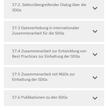
Artenvielfalt in der Landschaft verantwortlich
17.2. Sektorübergreifender Dialog über die
gemacht.
SDGs
Hier ist die Expertise der Uni Bayreuth gefragt: Dr.
Stephanie Thomas, Postdoc am Lehrstuhl für
17.3 Datenerhebung in internationaler
Biogegraphie, setzt sich beim Weltbiodiversitätsrat
Zusammenarbeit für die SDGs
IPBES dafür ein, dass auch Politik und Gesellschaft
auf das Artensterben aufmerksam werden. Sie
fungiert beim IPBES als Leitautorin für Kapitel 3 des
17.4 Zusammenarbeit zur Entwicklung von
anstehenden "Nexus Assessment", dem Bericht zur
Best Practices zur Einhaltung der SDGs
Beurteilung der Verknüpfungen zwischen
Biodiversität, Wasser, Nahrung und Gesundheit.
17.5 Zusammenarbeit mit NGOs zur
Biodiversität an der Uni Bayreuth
Einhaltung der SDGs
Auch an der Uni Bayreuth selbst wird gehandelt: Um
einen Teil zum Erhalt der Artenvielfalt beizutragen,
17.6 Publikationen zu den SDGs
hat Prof. Dr. Christian Laforsch, in Kooperation mit
Jürgen Franke (Zentrale Technik) und Green Campus,