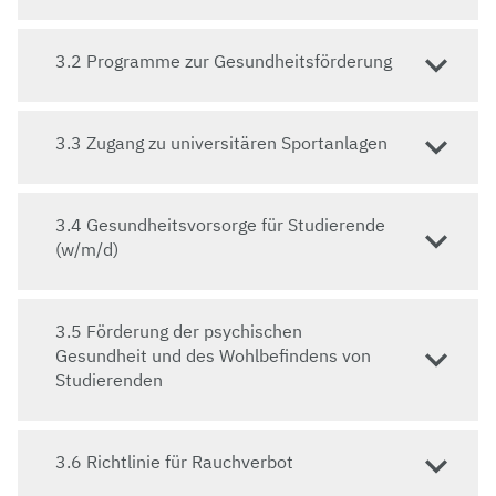
3.2 Programme zur Gesundheitsförderung
Zugang zu guter medizinischer Versorgung,
3.3 Zugang zu universitären Sportanlagen
lebensrettenden Impfstoffen und Medikamenten
sind Voraussetzungen für ein gesundes Leben. Die
Universität Bayreuth bietet allen Studierenden,
3.4 Gesundheitsvorsorge für Studierende
Mitarbeitenden und Bewohnenden der örtlichen
(w/m/d)
Gemeinde ein breites Spektrum an präventiven
Vorsorgemaßnahmen, Bildungsprogrammen und
Unterstützung bei gesundheitsbezogenen und
3.5 Förderung der psychischen
psychischen Problemen. Dabei wird besonderer Wert
Gesundheit und des Wohlbefindens von
auf eine erlebbare gesundheitsförderliche
Studierenden
Universitätskultur gelegt.
3.6 Richtlinie für Rauchverbot