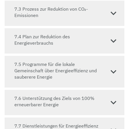
Ein wesentlicher Beitrag zum Klimaschutz wird durch
Energieeffizienz und einen Umstieg auf erneuerbare
7.3 Prozess zur Reduktion von CO₂-
Energien geleistet. Die Universität Bayreuth
Emissionen
beabsichtigt eine Optimierung des Energiebedarfs für
Heizung und Lüftung genauso wie einen Ausbau der
Energiebereitstellung (Strom/Wärme) durch
7.4 Plan zur Reduktion des
effizientere Blockheizkraftwerke sowie aus
Energieverbrauchs
erneuerbaren Energien in Kombination mit
Speichersystemen. Die Forschungskooperationen
durch das Zentrum für Energietechnik und die
7.5 Programme für die lokale
Zusammenarbeit mit dem Bayerischen Zentrum für
Gemeinschaft über Energieeffizienz und
Batterietechnik BayBatt stellen überdies einen
sauberere Energie
wichtigen Grundstein für die Erforschung und den
Transfer von energieeffizienten Technologien dar.
7.6 Unterstützung des Ziels von 100%
erneuerbarer Energie
7.7 Dienstleistungen für Energieeffizienz