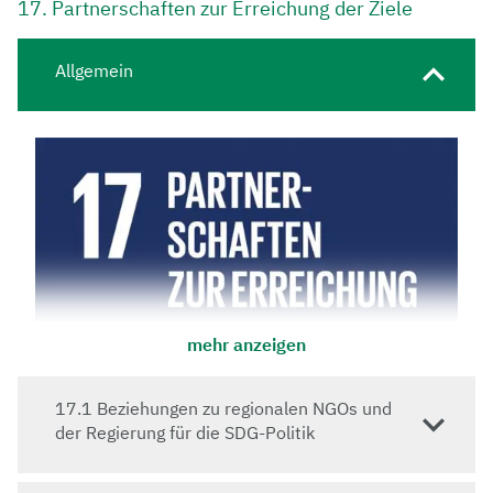
17. Partnerschaften zur Erreichung der Ziele
Allgemein
Die Zahl der Arten nimmt nach dem Bericht des
Weltbiodiversitätsrats der Vereinten Nationen
weltweit dramatisch ab. Von acht Millionen Tier- und
Pflanzenarten ist eine Million Arten vom Aussterben
bedroht. Studien in Deutschland zeigen, dass z.B. die
Biomasse der Insekten in deutschen Schutzgebieten
in den letzten dreißig Jahren um 75 %
zurückgegangen ist bzw. dass Biomasse, Abundanz
und Artenzahlen von Arthropoden (d.h. Insekten,
Spinnentiere und Tausendfüßer) in den letzten zehn
Jahren überregional signifikant abgenommen haben.
mehr anzeigen
Dieses Insektensterben wirkt sich über die
Nahrungskette und Ökosystemfunktionen der
17.1 Beziehungen zu regionalen NGOs und
Insekten, wie z.B. die Bestäubung, massiv auf viele
der Regierung für die SDG-Politik
weitere Tier- und Pflanzenarten aus. Vor allem
Flächenverluste und eine Intensivierung der
Landnutzung werden für den Rückgang der