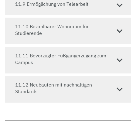
Oberfranken bezahlbaren Wohnraum für
11.9 Ermöglichung von Telearbeit
Studierende.
11.10 Bezahlbarer Wohnraum für
Zur Website des Ökologisch-Botanischen
Studierende
Gartens
Zur Website des Studentenwerks Oberfranken
11.11 Bevorzugter Fußgängerzugang zum
Campus
11.12 Neubauten mit nachhaltigen
Standards