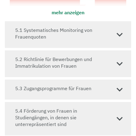
mehr anzeigen
5.1 Systematisches Monitoring von
Frauenquoten
5.2 Richtlinie für Bewerbungen und
Immatrikulation von Frauen
Durch ihr breit gefächertes Studienangebot
verzeichnet die Universität Bayreuth seit Jahren ein
5.3 Zugangsprogramme für Frauen
ausgewogenes Geschlechterverhältnis der
Studierenden. Da die Universität Bayreuth die
Gleichstellung der Geschlechter als
5.4 Förderung von Frauen in
Querschnittsaufgabe auf allen Ebenen begreift, sorgt
Studiengängen, in denen sie
die Hochschulleitung mit gezielten Entscheidungen
unterrepräsentiert sind
dafür, diese Ausgeglichenheit auch unter Lehrenden
und Forschenden herzustellen. Seit mehr als 25