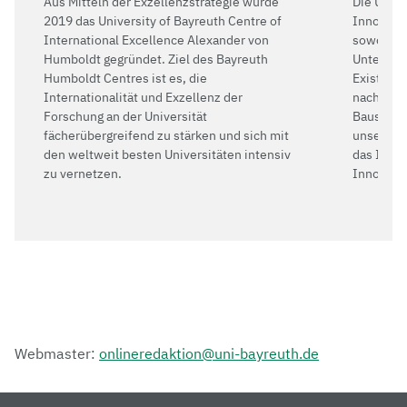
Aus Mitteln der Exzellenzstrategie wurde
Die Unive
2019 das University of Bayreuth Centre of
Innovatio
International Excellence Alexander von
sowohl di
Humboldt gegründet. Ziel des Bayreuth
Unterneh
Humboldt Centres ist es, die
Existenz
Internationalität und Exzellenz der
nachhalti
Forschung an der Universität
Baustein 
fächerübergreifend zu stärken und sich mit
unserer E
den weltweit besten Universitäten intensiv
das Insti
zu vernetzen.
Innovatio
Webmaster:
onlineredaktion@uni-bayreuth.de