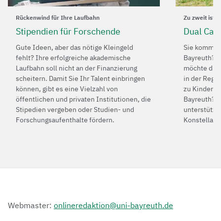
Rückenwind für Ihre Laufbahn
Zu zweit ist 
Stipendien für Forschende
Dual Car
Gute Ideen, aber das nötige Kleingeld
Sie kommen 
fehlt? Ihre erfolgreiche akademische
Bayreuth? Ih
Laufbahn soll nicht an der Finanzierung
möchte die 
scheitern. Damit Sie Ihr Talent einbringen
in der Regi
können, gibt es eine Vielzahl von
zu Kinderbe
öffentlichen und privaten Institutionen, die
Bayreuth? D
Stipedien vergeben oder Studien- und
unterstützt 
Forschungsaufenthalte fördern.
Konstellati
Webmaster:
onlineredaktion@uni-bayreuth.de