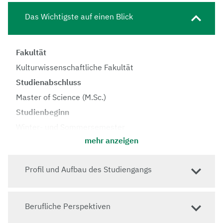
Das Wichtigste auf einen Blick
Fakultät
Kulturwissenschaftliche Fakultät
Studienabschluss
Master of Science (M.Sc.)
Studienbeginn
Winter- und Sommersemester
mehr anzeigen
Regelstudienzeit
4 Semester
Profil und Aufbau des Studiengangs
Vorlesungssprache
Deutsch
Zulassung
Berufliche Perspektiven
Sprachkenntnisse: Deutsch B2