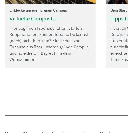
Entdecke unseren grünen Campus
Dein Start an
Virtuelle Campustour
Tipps für
Hier beginnen Freundschaften, starten
Herzlich Wi
Kooperationen, zünden Ideen... Du kannst
Du wirst dic
(noch) nicht hier sein? Klicke dich von
Universität 
Zuhause aus über unseren grünen Campus
zurechtfinde
und hole die Uni Bayreuth in dein
erleichtern,
Wohnzimmer!
Infos zusa