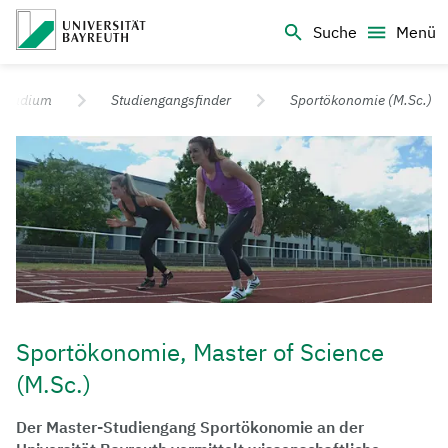
Logo Universität Bayreuth
Suche
Menü
Universität Bayreuth – Deine Top-Campus-Uni
Studium
Studiengangsfinder
Sportökonomie (M.Sc.)
Sportökonomie, Master of Science
(M.Sc.)
Der Master-Studiengang Sportökonomie an der