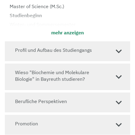
Master of Science (M.Sc.)
Studienbeginn
Winter- und Sommersemester
mehr anzeigen
Regelstudienzeit
4 Semester
Profil und Aufbau des Studiengangs
Vorlesungssprache
Deutsch
Zulassung
Wieso "Biochemie und Molekulare
Sprachkenntnisse: Deutsch B2, Englisch B2
Biologie" in Bayreuth studieren?
Springe zu: Wie erhalte ich einen Studienplatz?
Berufliche Perspektiven
Website
zur Studiengangs-Website
Promotion