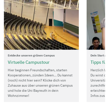
Entdecke unseren grünen Campus
Dein Start an
Virtuelle Campustour
Tipps für
Hier beginnen Freundschaften, starten
Herzlich Wi
Kooperationen, zünden Ideen... Du kannst
Du wirst dic
(noch) nicht hier sein? Klicke dich von
Universität 
Zuhause aus über unseren grünen Campus
zurechtfinde
und hole die Uni Bayreuth in dein
erleichtern,
Wohnzimmer!
Infos zusa