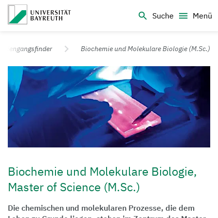
Logo Universität Bayreuth
Suche
Menü
Universität Bayreuth – Deine Top-Campus-Uni
tudiengangsfinder
Biochemie und Molekulare Biologie (M.Sc.)
Biochemie und Molekulare Biologie,
Master of Science (M.Sc.)
Die chemischen und molekularen Prozesse, die dem