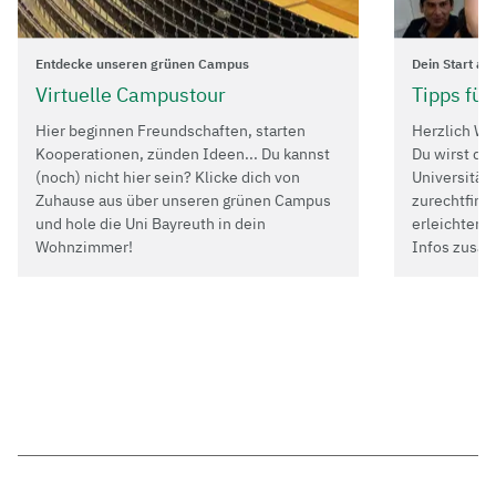
Entdecke unseren grünen Campus
Dein Start an
Virtuelle Campustour
Tipps für
Hier beginnen Freundschaften, starten
Herzlich Wi
Kooperationen, zünden Ideen... Du kannst
Du wirst dic
(noch) nicht hier sein? Klicke dich von
Universität 
Zuhause aus über unseren grünen Campus
zurechtfinde
und hole die Uni Bayreuth in dein
erleichtern,
Wohnzimmer!
Infos zusa