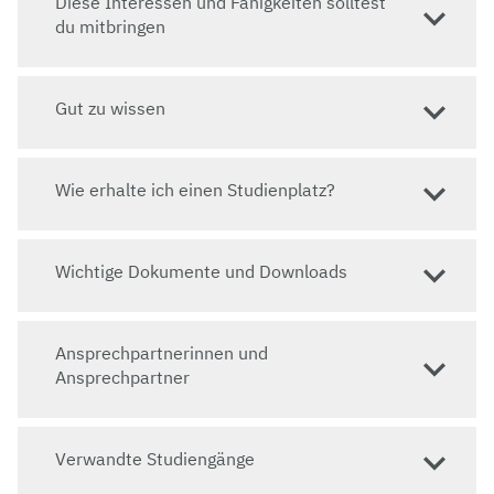
Diese Interessen und Fähigkeiten solltest
einschlägige fachgebundene Hochschulreif
e
oder
du mitbringen
berufliche Qualifikation
; Sprachkenntnisse:
Deutsch
B2
Gut zu wissen
Springe zu: Wie erhalte ich einen Studienplatz?
Wie erhalte ich einen Studienplatz?
Wichtige Dokumente und Downloads
Ansprechpartnerinnen und
Ansprechpartner
Verwandte Studiengänge