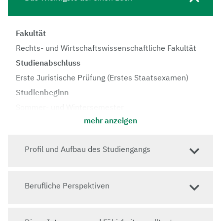
Fakultät
Rechts- und Wirtschaftswissenschaftliche Fakultät
Studienabschluss
Erste Juristische Prüfung (Erstes Staatsexamen)
Studienbeginn
Sommer- und Wintersemester
mehr anzeigen
Regelstudienzeit
10 Semester
Profil und Aufbau des Studiengangs
Vorlesungssprache
Deutsch
Zulassung
Berufliche Perspektiven
Zulassungsbeschränkung: keine
Zulassungsvoraussetzung: allgemeine bzw.