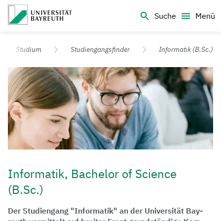
Logo Universität Bayreuth
Suche
Menü
Universität Bayreuth – Deine Top-Campus-Uni
Studium
Studiengangsfinder
Informatik (B.Sc.)
Informatik, Bachelor of Science
(B.Sc.)
Der Studiengang "Informatik" an der Universität Bay­