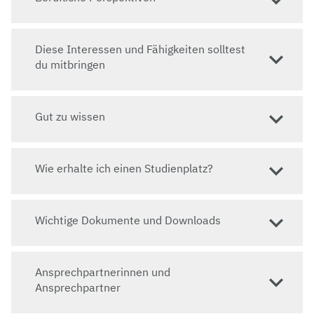
Zulassungsbeschränkung
:
keine
Hochschulzugang: allgemeine bzw.
einschlägige
Diese Interessen und Fähigkeiten solltest
fachgebundene Hochschulreife
oder
berufliche
du mitbringen
Qualifikation
Sprachkenntnisse:
Deutsch B2
Gut zu wissen
Springe zu: Wie erhalte ich einen Studienplatz?
Wie erhalte ich einen Studienplatz?
Website
zur Studiengangswebsite
Wichtige Dokumente und Downloads
Ansprechpartnerinnen und
Ansprechpartner