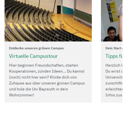
Entdecke unseren grünen Campus
Dein Start an
Virtuelle Campustour
Tipps für
Hier beginnen Freundschaften, starten
Herzlich Wi
Kooperationen, zünden Ideen... Du kannst
Du wirst dic
(noch) nicht hier sein? Klicke dich von
Universität 
Zuhause aus über unseren grünen Campus
zurechtfinde
und hole die Uni Bayreuth in dein
erleichtern,
Wohnzimmer!
Infos zusa