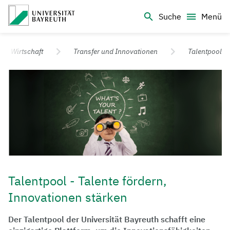
Logo Universität Bayreuth
Suche
Menü
Universität Bayreuth – Deine Top-Campus-Uni
Wirtschaft
Transfer und Innovationen
Talentpool
Talentpool - Talente fördern,
Innovationen stärken
Der Talentpool der Universität Bayreuth schafft eine