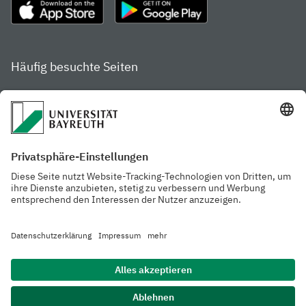
Häufig besuchte Seiten
Studienportal
Studiengangsfinder
Gamechanger Campus
Services & Beratung für
Aktuelle
Studierende
Pressemitteilungen
Veranstaltungskalender
Arbeiten an der
Ansprechpersonen der
Universität
Uni Bayreuth
Mensa, Frischraum &
Cafeterien
Datenschutzerklärung
Barrierefreiheitserklärung