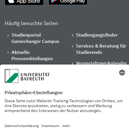
Häufig besuchte Seiten
Studienportal
Studiengangsfinder
Gamechanger Campus
Services & Beratung für
Aktuelle
Studierende
Pressemitteilungen
Veranstaltungskalender
Arbeiten an der
Ansprechpersonen der
Universität
Uni Bayreuth
Mensa, Frischraum &
Cafeterien
Datenschutzerklärung
Barrierefreiheitserklärung
Hausordnung
Impressum
Kontakt