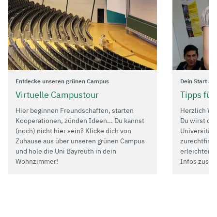
Entdecke unseren grünen Campus
Dein Start an
Virtuelle Campustour
Tipps für
Hier beginnen Freundschaften, starten
Herzlich Wi
Kooperationen, zünden Ideen... Du kannst
Du wirst dic
(noch) nicht hier sein? Klicke dich von
Universität 
Zuhause aus über unseren grünen Campus
zurechtfinde
und hole die Uni Bayreuth in dein
erleichtern,
Wohnzimmer!
Infos zusa