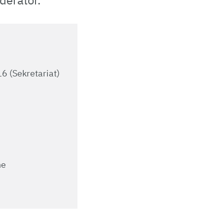
derator.
6 (Sekretariat)
he