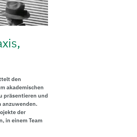
xis,
telt den
 im akademischen
zu präsentieren und
en anzuwenden.
ojekte der
n, in einem Team