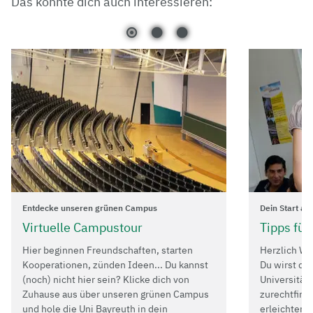
Das könnte dich auch interessieren:
Entdecke unseren grünen Campus
Dein Start an
Virtuelle Campustour
Tipps für
Hier beginnen Freundschaften, starten
Herzlich Wi
Kooperationen, zünden Ideen... Du kannst
Du wirst dic
(noch) nicht hier sein? Klicke dich von
Universität 
Zuhause aus über unseren grünen Campus
zurechtfinde
und hole die Uni Bayreuth in dein
erleichtern,