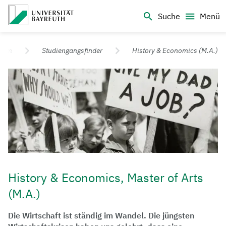
Logo Universität Bayreuth
Suche
Menü
Universität Bayreuth – Deine Top-Campus-Uni
dium
Studiengangsfinder
History & Economics (M.A.)
History & Economics, Master of Arts
(M.A.)
Die Wirtschaft ist ständig im Wandel. Die jüngsten