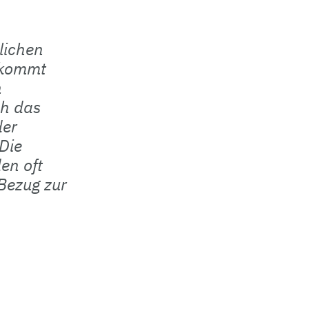
tlichen
ekommt
n
h das
der
Die
en oft
 Bezug zur