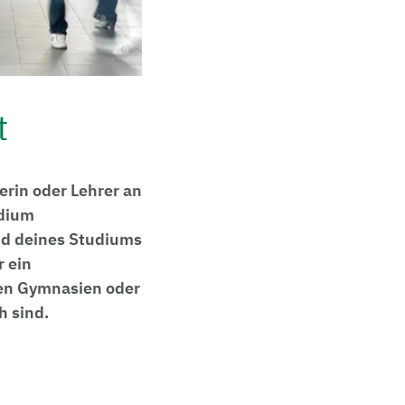
t
erin oder Lehrer an
udium
nd deines Studiums
 ein
hen Gymnasien oder
h sind.