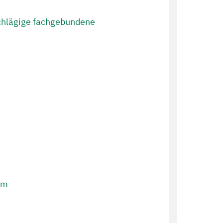
chlägige fachgebundene
um