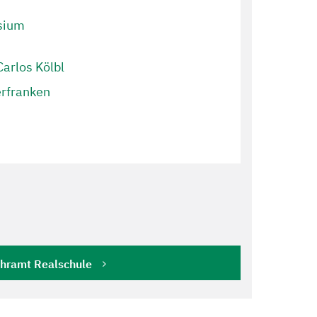
sium
 Carlos Kölbl
erfranken
hramt Realschule