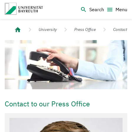
Logo Universität Bayreuth
Search
Menu
University of Bayreuth – Top Campus University
University
Press Office
Contact
Contact to our Press Office