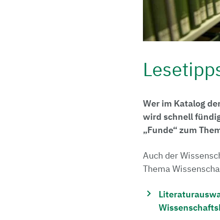
Lesetipp
Wer im Katalog de
wird schnell fündi
„Funde“ zum Them
Auch der Wissensch
Thema Wissenschaf
Literaturausw
Wissenschaft