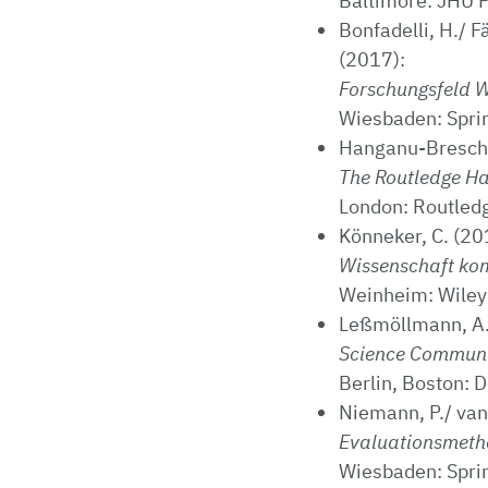
Baltimore: JHU P
Bonfadelli, H./ F
(2017):
Forschungsfeld 
Wiesbaden: Spri
Hanganu-Bresch, C
The Routledge Ha
London: Routled
Könneker, C. (20
Wissenschaft kom
Weinheim: Wiley
Leßmöllmann, A./
Science Communi
Berlin, Boston: 
Niemann, P./ van 
Evaluationsmeth
Wiesbaden: Spri