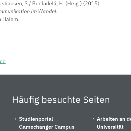
ristiansen, S./ Bonfadelli, H. (Hrsg.) (2015):
mmunikation im Wandel.
n Halem.
.de
Häufig besuchte Seiten
Studienportal
Arbeiten an d
Gamechanger Campus
Universität