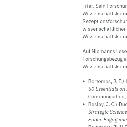
Trier. Sein Forsch
Wissenschaftskommu
Rezeptionsforschun
wissenschaftlicher 
Wissenschaftskomm
Auf Niemanns Lesel
Forschungsbezug als
Wissenschaftskommu
Bertemes, J. P./ 
50 Essentials on
Communication, B
Besley, J. C./ Du
Strategic Science
Public Engageme