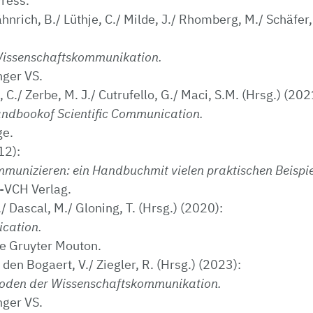
ress.
ähnrich, B./ Lüthje, C./ Milde, J./ Rhomberg, M./ Schäfer,
Wissenschaftskommunikation.
nger VS.
./ Zerbe, M. J./ Cutrufello, G./ Maci, S.M. (Hrsg.) (202
ndbookof Scientific Communication.
ge.
12):
munizieren: ein Handbuchmit vielen praktischen Beispie
-VCH Verlag.
 Dascal, M./ Gloning, T. (Hrsg.) (2020):
cation.
De Gruyter Mouton.
den Bogaert, V./ Ziegler, R. (Hrsg.) (2023):
oden der Wissenschaftskommunikation.
nger VS.