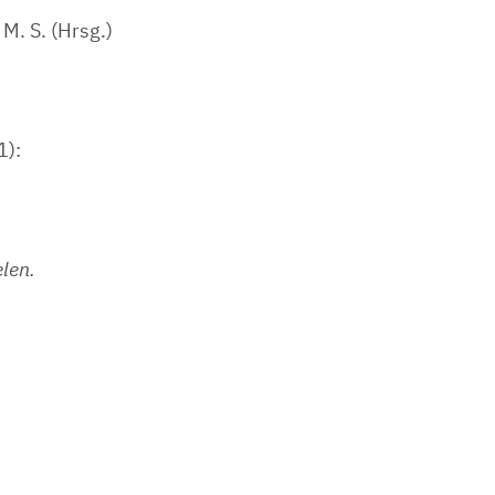
 M. S. (Hrsg.)
1):
len.