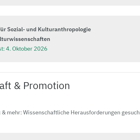
ür Sozial- und Kulturanthropologie
ulturwissenschaften
t:
4. Oktober 2026
aft & Promotion
 & mehr: Wis­sen­schaft­liche Her­aus­for­der­un­gen ge­such