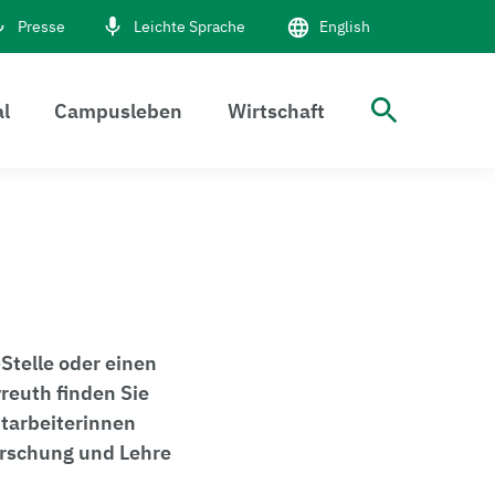
Presse
Leichte Sprache
English
al
Campusleben
Wirtschaft
Suche 
Stelle oder einen
reuth finden Sie
itarbeiterinnen
Forschung und Lehre