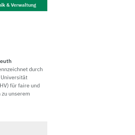
nik & Verwaltung
reuth
ennzeichnet durch
 Universität
V) für faire und
n zu unserem