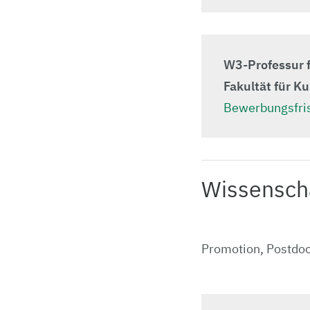
W3-Professur f
Fakultät für K
Bewerbungsfris
Wissensch
Pro­mo­tion, Pos­tdoc