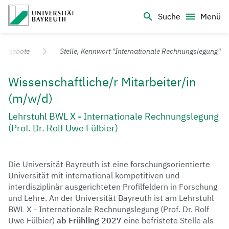
Logo Universität Bayreuth
Suche
Menü
Universität Bayreuth – Deine Top-Campus-Uni
nangebote
Stelle, Kennwort "Internationale Rechnungslegung"
Wissenschaftliche/r Mitarbeiter/in
(m/w/d)
Lehrstuhl BWL X - Internationale Rechnungslegung
(Prof. Dr. Rolf Uwe Fülbier)
Die Universität Bayreuth ist eine forschungsorientierte
Universität mit international kompetitiven und
interdisziplinär ausgerichteten Profilfeldern in Forschung
und Lehre. An der Universität Bayreuth ist am Lehrstuhl
BWL X - Internationale Rechnungslegung (Prof. Dr. Rolf
Uwe Fülbier)
ab Frühling 2027
eine
befristete Stelle als