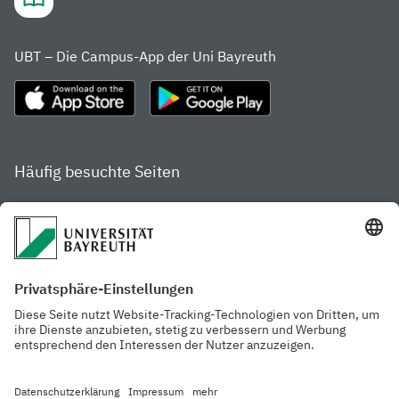
UBT – Die Campus-App der Uni Bayreuth
Häufig besuchte Seiten
Studienportal
Studiengangsfinder
Gamechanger Campus
Services & Beratung für
Aktuelle
Studierende
Pressemitteilungen
Veranstaltungskalender
Arbeiten an der
Ansprechpersonen der
Universität
Uni Bayreuth
Mensa, Frischraum &
Cafeterien