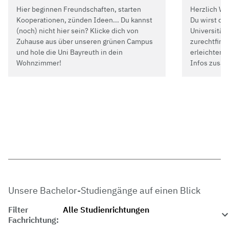
Hier beginnen Freundschaften, starten
Herzlich Wi
Kooperationen, zünden Ideen... Du kannst
Du wirst dic
(noch) nicht hier sein? Klicke dich von
Universität 
Zuhause aus über unseren grünen Campus
zurechtfinde
und hole die Uni Bayreuth in dein
erleichtern,
Wohnzimmer!
Infos zusa
Unsere Bachelor-Studiengänge auf einen Blick
Filter
Fachrichtung: