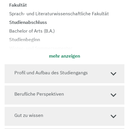
Fakultät
Sprach- und Literaturwissenschaftliche Fakultät
Studienabschluss
Bachelor of Arts (B.A.)
Studienbeginn
Winter- und Sommersemester
mehr anzeigen
Regelstudienzeit
6 Semester
Profil und Aufbau des Studiengangs
Vorlesungssprache
i.d.R. Deutsch
Zulassung
Berufliche Perspektiven
Zulassungsbeschränkung
:
keine
Hochschulzugang: allgemeine bzw.
einschlägige
Gut zu wissen
fachgebundene Hochschulreife
oder
berufliche
Qualifikation