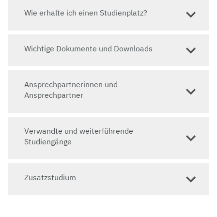
Wie erhalte ich einen Studienplatz?
Sprachkenntnisse: Gründliche Kenntnisse der
deutschen Sprache.
Wichtige Dokumente und Downloads
Springe zu: Wie erhalte ich einen Studienplatz?
Website
Ansprechpartnerinnen und
zur Studiengangswebsite
Ansprechpartner
Verwandte und weiterführende
Studiengänge
Zusatzstudium