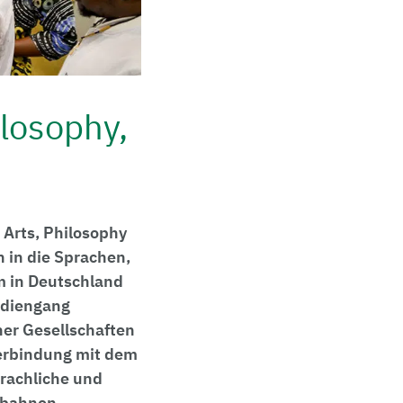
ilosophy,
 Arts, Philosophy
n in die Sprachen,
em in Deutschland
udiengang
her Gesellschaften
Verbindung mit dem
rachliche und
fbahnen.