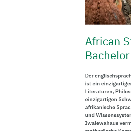
African S
Bachelor 
Der englischsprach
ist ein einzigartig
Literaturen, Philo
einzigartigen Sch
afrikanische Sprac
und Wissenssystem
Iwalewahaus vermi
methodische Kompe