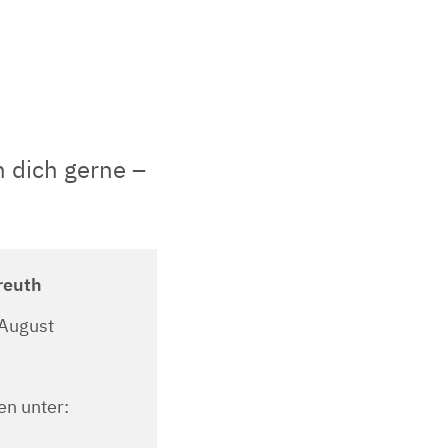
 dich gerne –
reuth
 August
en unter: