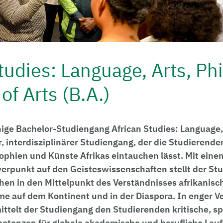
tudies: Language, Arts, Ph
of Arts (B.A.)
ige Bachelor-Studiengang African Studies: Language,
er, interdisziplinärer Studiengang, der die Studierende
sophien und Künste Afrikas eintauchen lässt. Mit ein
werpunkt auf den Geisteswissenschaften stellt der St
hen in den Mittelpunkt des Verständnisses afrikanisc
e auf dem Kontinent und in der Diaspora. In enger 
ttelt der Studiengang den Studierenden kritische, sp
tenzen für globale akademische und berufliche Lau