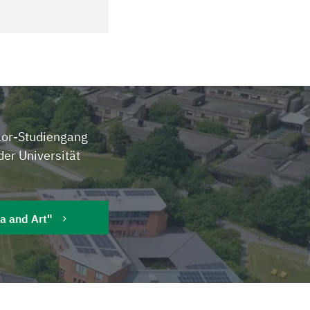
lor-Studiengang
der Universität
ia and Art"