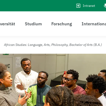
Intranet
versität
Studium
Forschung
Internation
African Studies: Language, Arts, Philosophy, Bachelor of Arts (B.A.)