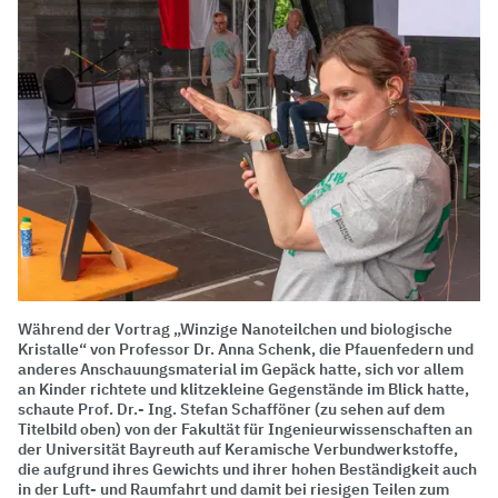
Während der Vortrag „Winzige Nanoteilchen und biologische
Kristalle“ von Professor Dr. Anna Schenk, die Pfauenfedern und
anderes Anschauungsmaterial im Gepäck hatte, sich vor allem
an Kinder richtete und klitzekleine Gegenstände im Blick hatte,
schaute Prof. Dr.- Ing. Stefan Schafföner (zu sehen auf dem
Titelbild oben) von der Fakultät für Ingenieurwissenschaften an
der Universität Bayreuth auf Keramische Verbundwerkstoffe,
die aufgrund ihres Gewichts und ihrer hohen Beständigkeit auch
in der Luft- und Raumfahrt und damit bei riesigen Teilen zum