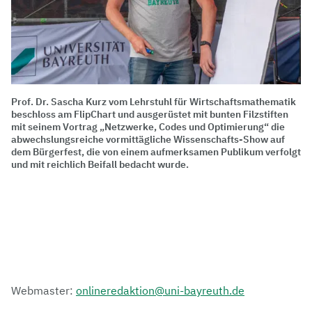
Prof. Dr. Sascha Kurz vom Lehrstuhl für Wirtschaftsmathematik
beschloss am FlipChart und ausgerüstet mit bunten Filzstiften
mit seinem Vortrag „Netzwerke, Codes und Optimierung“ die
abwechslungsreiche vormittägliche Wissenschafts-Show auf
dem Bürgerfest, die von einem aufmerksamen Publikum verfolgt
und mit reichlich Beifall bedacht wurde.
Webmaster:
onlineredaktion@uni-bayreuth.de