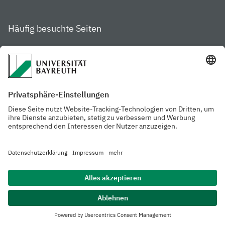
Häufig besuchte Seiten
Studienportal
Studiengangsfinder
Gamechanger Campus
Services & Beratung für
Aktuelle
Studierende
Pressemitteilungen
Veranstaltungskalender
Arbeiten an der
Ansprechpersonen der
Universität
Uni Bayreuth
Mensa, Frischraum &
Cafeterien
Datenschutzerklärung
Barrierefreiheitserklärung
Hausordnung
Impressum
Kontakt