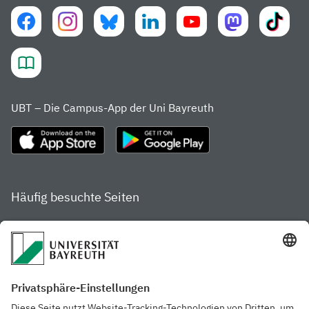
UBT – Die Campus-App der Uni Bayreuth
Häufig besuchte Seiten
Studienportal
Studiengangsfinder
Gamechanger Campus
Services & Beratung für
Aktuelle
Studierende
Pressemitteilungen
Veranstaltungskalender
Arbeiten an der