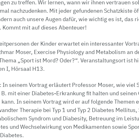
gen zu treffen. Wir lernen, wann wir ihnen vertrauen so
nmal nachzuden­ken. Mit jeder gefundenen Schatzkiste öf
ern auch unsere Augen dafür, wie wichtig es ist, das r
n. Kommt mit auf dieses Abenteuer!
eitpersonen der Kinder erwartet ein interessanter Vortr
Othmar Moser, Exercise Physiology and Metabolism an de
Thema „Sport ist Mord? Oder?“. Veranstaltungsort ist h
n I, Hörsaal H13.
 In seinem Vortrag erläutert Professor Moser, wie viel S
 B. mit einer Dia­betes-Erkrankung fit halten und seine
 kann. In seinem Vortrag wird er auf folgende Themen e
ndter Therapie bei Typ 1 und Typ 2 Diabetes Mellitus, 
olischem Syn­drom und Diabesity, Betreuung im Leistu
etes und Wechselwirkung von Me­dikamenten sowie Spo
 Diabetes.