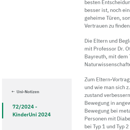
besten Entscheidun­
besser ist, noch ei
geheime Türen, sond
Vertrauen zu fin­de
Die Eltern und Begl
mit Professor Dr. 
Bayreuth, mit dem 
Naturwissenschafte
Zum Eltern-Vortrag:
und wie man sich z.
Uni-Notizen
zustand verbessern
Bewegung in angewa
72/2024 -
Bewegung bei metab
KinderUni 2024
Personen mit Diab
bei Typ 1 und Typ 2