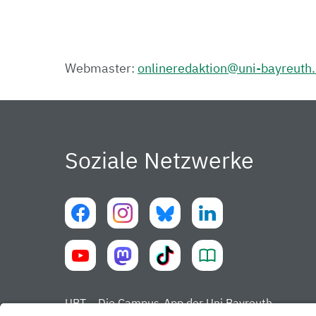
Webmaster:
onlineredaktion@uni-bayreuth
Soziale Netzwerke
UBT – Die Campus-App der Uni Bayreuth