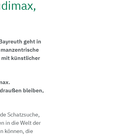
udimax,
 Bayreuth geht in
humanzentrische
 mit künstlicher
max.
n draußen bleiben,
­de Schatzsuche,
n in die Welt der
n können, die