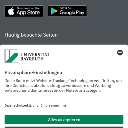
Häufig besuchte Seiten
Studienportal
Studiengangsfinder
Gamechanger Campus
Services & Beratung für
Aktuelle
Studierende
Pressemitteilungen
Veranstaltungskalender
Arbeiten an der
Ansprechpersonen der
Universität
Uni Bayreuth
Mensa, Frischraum &
Cafeterien
Datenschutzerklärung
Barrierefreiheitserklärung