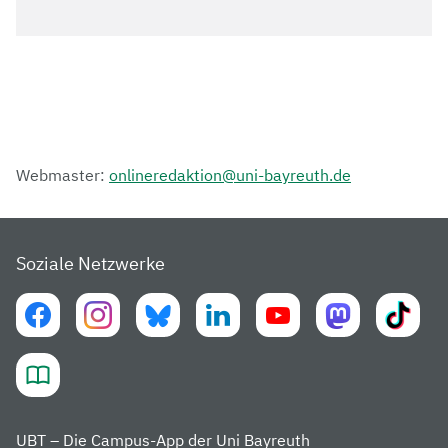
Webmaster:
onlineredaktion@uni-bayreuth.de
Soziale Netzwerke
UBT – Die Campus-App der Uni Bayreuth