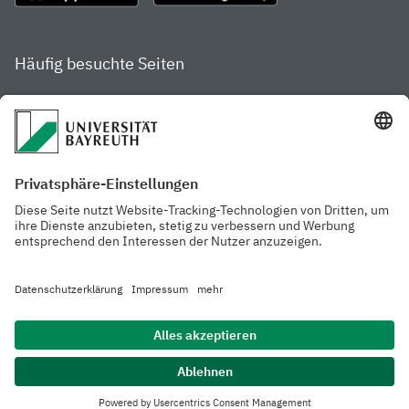
Häufig besuchte Seiten
Studienportal
Studiengangsfinder
Gamechanger Campus
Services & Beratung für
Aktuelle
Studierende
Pressemitteilungen
Veranstaltungskalender
Arbeiten an der
Ansprechpersonen der
Universität
Uni Bayreuth
Mensa, Frischraum &
Cafeterien
Datenschutzerklärung
Barrierefreiheitserklärung
Hausordnung
Impressum
Kontakt