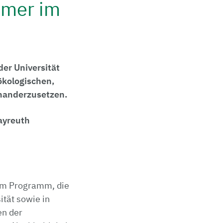
mmer im
er Universität
ökologischen,
inanderzusetzen.
ayreuth
dem Programm, die
ität sowie in
en der