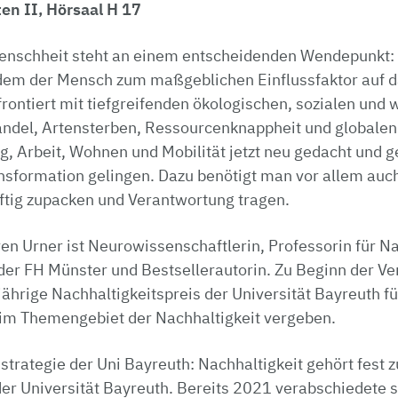
en II, Hörsaal H 17
enschheit steht an einem entscheidenden Wendepunkt: 
dem der Mensch zum maßgeblichen Einflussfaktor auf 
rontiert mit tiefgreifenden ökologischen, sozialen und w
ndel, Artensterben, Ressourcenknappheit und globalen
, Arbeit, Wohnen und Mobilität jetzt neu gedacht und g
ansformation gelingen. Dazu benötigt man vor allem auc
äftig zupacken und Verantwortung tragen.
en Urner ist Neurowissenschaftlerin, Professorin für N
der FH Münster und Bestsellerautorin. Zu Beginn der Ve
hrige Nachhaltigkeitspreis der Universität Bayreuth fü
im Themengebiet der Nachhaltigkeit vergeben.
strategie der Uni Bayreuth: Nachhaltigkeit gehört fest 
er Universität Bayreuth. Bereits 2021 verabschiedete si