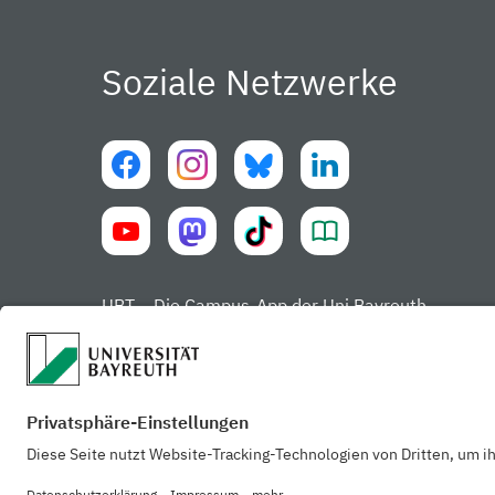
Soziale Netzwerke
UBT – Die Campus-App der Uni Bayreuth
Datenschut