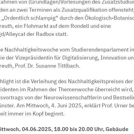
Rahmen von (Grundlagen)Vorlesungen des Zusatzstudium
den an zwei Terminen als Zusatzqualifikation offensteht,
g „Ordentlich schlampig“ durch den Ökologisch-Botani
reuth, ein Flohmarkt auf dem Rondell und eine
d/Alleycat der Radbox statt.
die Nachhaltigkeitswoche vom Studierendenparlament in
der Vizepräsidentin für Digitalisierung, Innovation un
reuth, Prof. Dr. Susanne Tittlbach.
light ist die Verleihung des Nachhaltigkeitspreises der 
identen im Rahmen der Themenwoche überreicht wird, 
svortrags von der Neurowissenschaftlerin und Bestselle
ster. Am Mittwoch, 4. Juni 2025, erklärt Prof. Urner b
it immer im Kopf beginnt.
ittwoch, 04.06.2025, 18.00 bis 20.00 Uhr, Gebäude