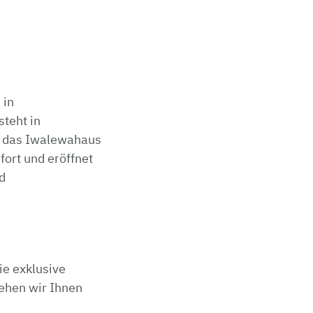
 in
teht in
zt das Iwalewahaus
ort und eröffnet
d
ie exklusive
ehen wir Ihnen