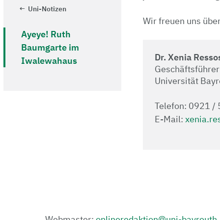
Uni-Notizen
Wir freuen uns über
Ayeye! Ruth
Baumgarte im
Dr. Xenia Resso
Iwalewahaus
Geschäftsführer
Universität Bay
Telefon: 0921 /
E-Mail:
xenia.re
Webmaster:
onlineredaktion@uni-bayreuth