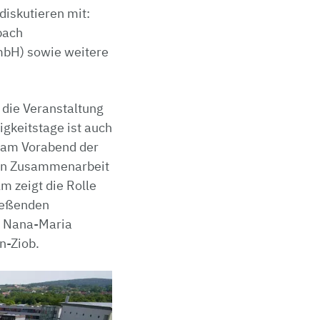
iskutieren mit:
bach
mbH) sowie weitere
r die Veranstaltung
gkeitstage ist auch
x am Vorabend der
d in Zusammenarbeit
m zeigt die Rolle
ließenden
. Nana-Maria
n-Ziob.