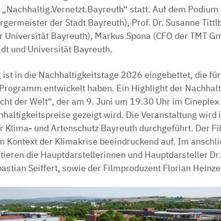
„Nachhaltig.Vernetzt.Bayreuth“ statt. Auf dem Podium d
rgermeister der Stadt Bayreuth), Prof. Dr. Susanne Tittl
er Universität Bayreuth), Markus Spona (CFO der TMT G
dt und Universität Bayreuth.
 ist in die Nachhaltigkeitstage 2026 eingebettet, die fü
Programm entwickelt haben. Ein Highlight der Nachhalti
cht der Welt“, der am 9. Juni um 19.30 Uhr im Cineple
hhaltigkeitspreise gezeigt wird. Die Veranstaltung wir
 Klima- und Artenschutz Bayreuth durchgeführt. Der Fil
m Kontext der Klimakrise beeindruckend auf. Im ansch
tieren die Hauptdarstellerinnen und Hauptdarsteller Dr
astian Seiffert, sowie der Filmproduzent Florian Heinze