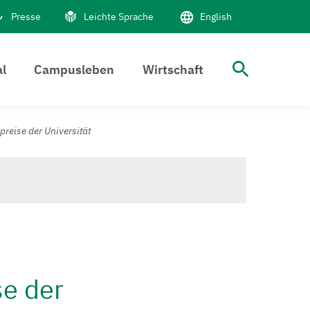
Presse
Leichte Sprache
English
al
Campusleben
Wirtschaft
Suche 
reise der Universität
se der