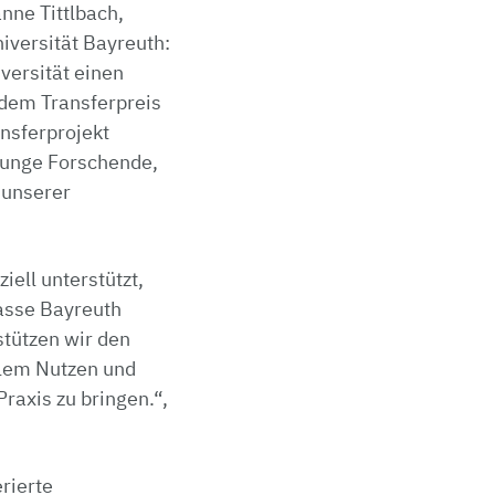
anne Tittlbach,
niversität Bayreuth:
versität einen
 dem Transferpreis
ansferprojekt
junge Forschende,
 unserer
iell unterstützt,
asse Bayreuth
stützen wir den
nalem Nutzen und
Praxis zu bringen.“,
rierte