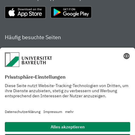
Häufig besuchte Seiten
Studienportal
Studiengangsfinder
Gamechanger Campus
Services & Beratung für
Aktuelle
Studierende
Pressemitteilungen
Veranstaltungskalender
Arbeiten an der
Ansprechpersonen der
Universität
Uni Bayreuth
Mensa, Frischraum &
Cafeterien
Datenschutzerklärung
Barrierefreiheitserklärung