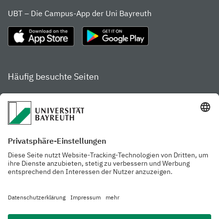
UBT – Die Campus-App der Uni Bayreuth
Häufig besuchte Seiten
Studienportal
Studiengangsfinder
Gamechanger Campus
Services & Beratung für
Aktuelle
Studierende
Pressemitteilungen
Veranstaltungskalender
Arbeiten an der
Ansprechpersonen der
Universität
Uni Bayreuth
Mensa, Frischraum &
Cafeterien