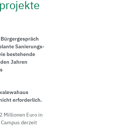
uprojekte
en Bürgergespräch
eplante Sanierungs-
wie bestehende
nden Jahren
s
 Iwalewahaus
nicht erforderlich.
2 Millionen Euro in
 Campus derzeit