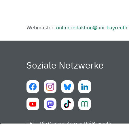
Webmaster:
onlineredaktion@uni-bayreuth
Soziale Netzwerke
UBT – Die Campus-App der Uni Bayreuth