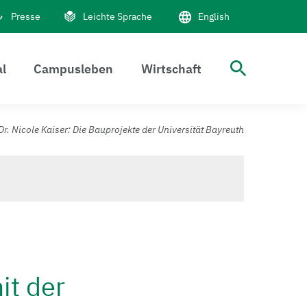
Presse
Leichte Sprache
English
al
Campusleben
Wirtschaft
Suche 
. Nicole Kaiser: Die Bauprojekte der Universität Bayreuth
it der