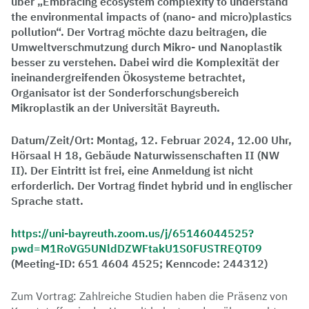
über „Embracing ecosystem complexity to understand
the environmental impacts of (nano- and micro)plastics
pollution“. Der Vortrag möchte dazu beitragen, die
Umweltverschmutzung durch Mikro- und Nanoplastik
besser zu verstehen. Dabei wird die Komplexität der
ineinandergreifenden Ökosysteme betrachtet,
Organisator ist der Sonderforschungsbereich
Mikroplastik an der Universität Bayreuth.
Datum/Zeit/Ort: Montag, 12. Februar 2024, 12.00 Uhr,
Hörsaal H 18, Gebäude Naturwissenschaften II (NW
II).
Der Eintritt ist frei, eine Anmeldung ist nicht
erforderlich. Der Vortrag findet hybrid und in englischer
Sprache statt.
https://uni-bayreuth.zoom.us/j/65146044525?
pwd=M1RoVG5UNldDZWFtakU1S0FUSTREQT09
(Meeting-ID: 651 4604 4525; Kenncode: 244312)
Zum Vortrag:
Zahlreiche Studien haben die Präsenz von