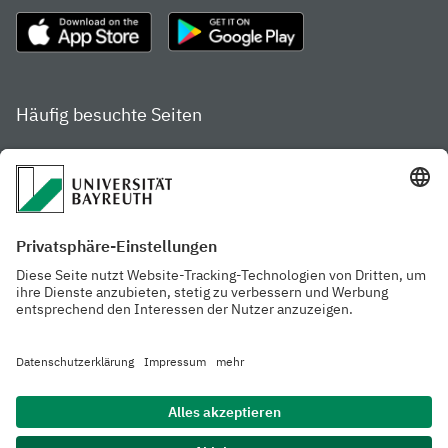
Häufig besuchte Seiten
Studienportal
Studiengangsfinder
Gamechanger Campus
Services & Beratung für
Aktuelle
Studierende
Pressemitteilungen
Veranstaltungskalender
Arbeiten an der
Ansprechpersonen der
Universität
Uni Bayreuth
Mensa, Frischraum &
Cafeterien
Datenschutzerklärung
Barrierefreiheitserklärung