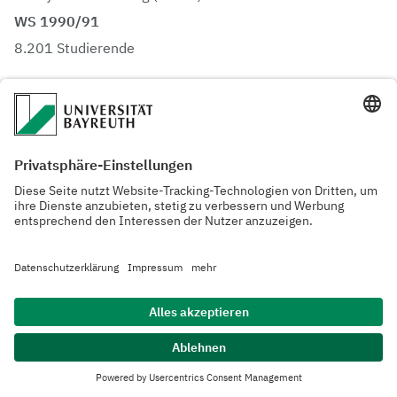
WS 1990/91
8.201 Studierende
1991
Einrichtung der DFG-Forschungsgruppe „Gleichungen der
Hydrodynamik“ (bis 1997; Sprecher: Prof. Dr. Christian G.
Simader)
Einrichtung der DFG-Graduiertenkollegs „Nichtlineare
Spektroskopie und Dynamik“ (bis 2000; Sprecher: Prof.
Dr. Dietrich Haarer), „Biosynthese der Proteine und
Regulation ihrer Aktivität“ (bis 2000; Sprecher: Prof. Dr.
Mathias Sprinzl)
Gründung des Sinfonieorchesters der Universität