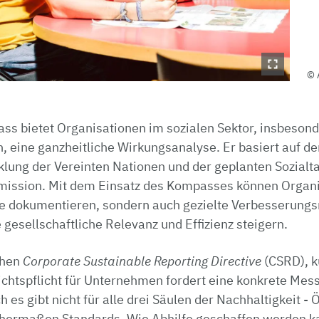
s bietet Organisationen im sozialen Sektor, insbeson
, eine ganzheitliche Wirkungsanalyse. Er basiert auf den
klung der Vereinten Nationen und der geplanten Sozial
ission. Mit dem Einsatz des Kompasses können Organis
kte dokumentieren, sondern auch gezielte Verbesseru
e gesellschaftliche Relevanz und Effizienz steigern.
chen
Corporate Sustainable Reporting Directive
(CSRD), ku
ichtspflicht für Unternehmen fordert eine konkrete Mes
h es gibt nicht für alle drei Säulen der Nachhaltigkeit 
ichermaßen Standards. Wie Abhilfe geschaffen werden k