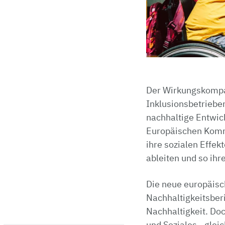
Der Wirkungskompas
Inklusionsbetrieben
nachhaltige Entwic
Europäischen Komm
ihre sozialen Effe
ableiten und so ihr
Die neue europäis
Nachhaltigkeitsber
Nachhaltigkeit. Doc
und Soziales - gle