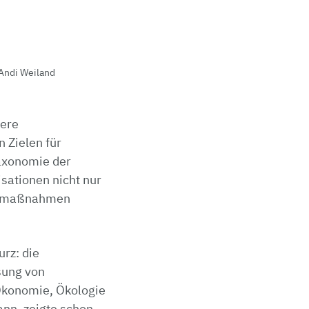
Andi Weiland
dere
 Zielen für
taxonomie der
ationen nicht nur
ngsmaßnahmen
rz: die
sung von
- Ökonomie, Ökologie
ann, zeigte schon