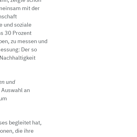
emeinsam mit der
schaft
he und soziale
s 30 Prozent
ben, zu messen und
messung: Der so
Nachhaltigkeit
nen und
e Auswahl an
zum
es begleitet hat,
onen, die ihre