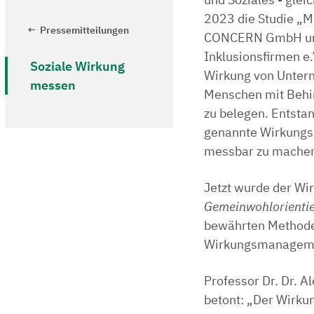
2023 die Studie „M
Pressemitteilungen
CONCERN GmbH und
Inklusionsfirmen e.V
Soziale Wirkung
Wirkung von Untern
messen
Menschen mit Behin
zu belegen. Entsta
genannte Wirkungsk
messbar zu mache
Jetzt wurde der W
Gemeinwohlorienti
bewährten Methode
Wirkungsmanageme
Professor Dr. Dr. A
betont: „Der Wirkun