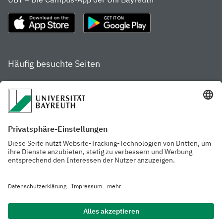
Häufig besuchte Seiten
Studienportal
Studiengangsfinder
Gamechanger Campus
Services & Beratung für
Aktuelle
Studierende
Pressemitteilungen
Veranstaltungskalender
Arbeiten an der
Ansprechpersonen der
Universität
Uni Bayreuth
Mensa, Frischraum &
Cafeterien
Datenschutzerklärung
Barrierefreiheitserklärung