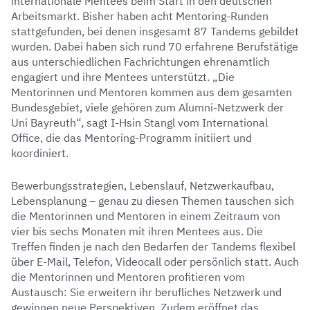
internationale Mentees beim Start in den deutschen
Arbeitsmarkt. Bisher haben acht Mentoring-Runden
stattgefunden, bei denen insgesamt 87 Tandems gebildet
wurden. Dabei haben sich rund 70 erfahrene Berufstätige
aus unterschiedlichen Fachrichtungen ehrenamtlich
engagiert und ihre Mentees unterstützt. „Die
Mentorinnen und Mentoren kommen aus dem gesamten
Bundesgebiet, viele gehören zum Alumni-Netzwerk der
Uni Bayreuth“, sagt I-Hsin Stangl vom International
Office, die das Mentoring-Programm initiiert und
koordiniert.
Bewerbungsstrategien, Lebenslauf, Netzwerkaufbau,
Lebensplanung – genau zu diesen Themen tauschen sich
die Mentorinnen und Mentoren in einem Zeitraum von
vier bis sechs Monaten mit ihren Mentees aus. Die
Treffen finden je nach den Bedarfen der Tandems flexibel
über E-Mail, Telefon, Videocall oder persönlich statt. Auch
die Mentorinnen und Mentoren profitieren vom
Austausch: Sie erweitern ihr berufliches Netzwerk und
gewinnen neue Perspektiven. Zudem eröffnet das