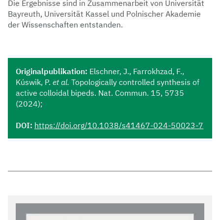
Die Ergebnisse sind in Zusammenarbeit von Universität
Bayreuth, Universität Kassel und Polnischer Akademie
der Wissenschaften entstanden.
Originalpublikation:
Elschner, J., Farrokhzad, F.,
Kúswik, P.
et al.
Topologically controlled synthesis of
active colloidal bipeds. Nat. Commun. 15, 5735
(2024);
DOI:
https://doi.org/10.1038/s41467-024-50023-7