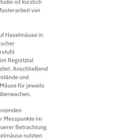
udie ist kürzlich
Masterarbeit von
uf Haselmäuse in
ischer
rstuhl
 im Regnitztal
ttet. Anschließend
bestände und
 Mäuse für jeweils
 überwachen.
enzenden
er Messpunkte im
auerer Betrachtung
aselmäuse nutzten