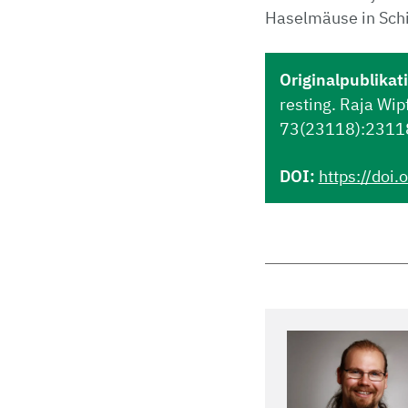
Haselmäuse in Schi
Originalpublikat
resting. Raja Wip
73(23118):23118
DOI:
https://doi