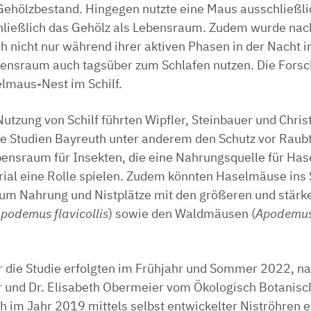
Gehölzbestand. Hingegen nutzte eine Maus ausschließlic
hließlich das Gehölz als Lebensraum. Zudem wurde na
 nicht nur während ihrer aktiven Phasen in der Nacht im
ensraum auch tagsüber zum Schlafen nutzen. Die Fors
lmaus-Nest im Schilf.
Nutzung von Schilf führten Wipfler, Steinbauer und Chris
e Studien Bayreuth unter anderem den Schutz vor Raubti
bensraum für Insekten, die eine Nahrungsquelle für Ha
rial eine Rolle spielen. Zudem könnten Haselmäuse ins 
um Nahrung und Nistplätze mit den größeren und stärk
podemus flavicollis
) sowie den Waldmäusen (
Apodemus 
ür die Studie erfolgten im Frühjahr und Sommer 2022, n
ler und Dr. Elisabeth Obermeier vom Ökologisch Botanis
h im Jahr 2019 mittels selbst entwickelter Niströhren 