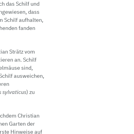
h das Schilf und
chgewiesen, dass
 Schilf aufhalten,
chenden fanden
tian Strätz vom
eren an. Schilf
selmäuse sind,
Schilf ausweichen,
eren
sylvaticus
) zu
achdem Christian
chen Garten der
erste Hinweise auf