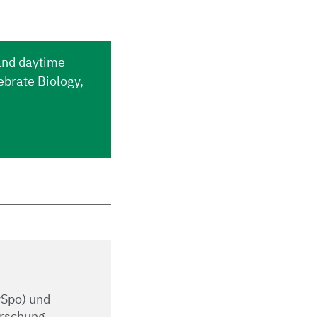
 and daytime
ebrate Biology,
ySpo) und
orschung