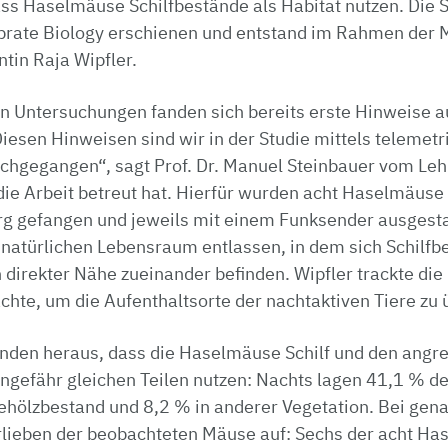
ss Haselmäuse Schilfbestände als Habitat nutzen. Die St
ebrate Biology erschienen und entstand im Rahmen der 
tin Raja Wipfler.
 Untersuchungen fanden sich bereits erste Hinweise a
iesen Hinweisen sind wir in der Studie mittels telemetr
hgegangen“, sagt Prof. Dr. Manuel Steinbauer vom Leh
die Arbeit betreut hat. Hierfür wurden acht Haselmäuse
g gefangen und jeweils mit einem Funksender ausgesta
n natürlichen Lebensraum entlassen, in dem sich Schilf
 direkter Nähe zueinander befinden. Wipfler trackte die
chte, um die Aufenthaltsorte der nachtaktiven Tiere zu
nden heraus, dass die Haselmäuse Schilf und den angr
ngefähr gleichen Teilen nutzen: Nachts lagen 41,1 % d
Gehölzbestand und 8,2 % in anderer Vegetation. Bei gen
orlieben der beobachteten Mäuse auf: Sechs der acht H