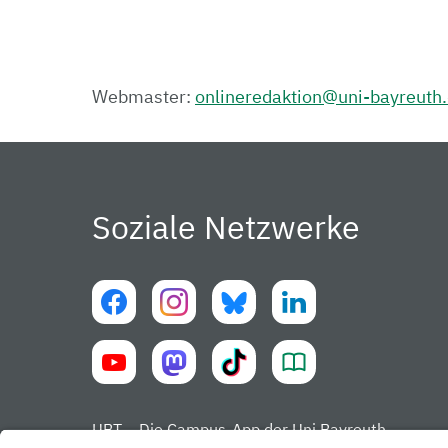
Webmaster:
onlineredaktion@uni-bayreuth
Soziale Netzwerke
UBT – Die Campus-App der Uni Bayreuth