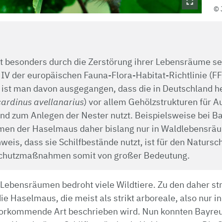
t besonders durch die Zerstörung ihrer Lebensräume s
IV der europäischen Fauna-Flora-Habitat-Richtlinie (F
r ist man davon ausgegangen, dass die in Deutschland 
ardinus avellanarius
) vor allem Gehölzstrukturen für Au
nd zum Anlegen der Nester nutzt. Beispielsweise bei
men der Haselmaus daher bislang nur in Waldlebensrä
weis, dass sie Schilfbestände nutzt, ist für den Natursc
chutzmaßnahmen somit von großer Bedeutung.
 Lebensräumen bedroht viele Wildtiere. Zu den daher st
ie Haselmaus, die meist als strikt arboreale, also nur i
orkommende Art beschrieben wird. Nun konnten Bayre