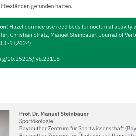
lfbeständen gefunden hatten.
ion:
Hazel dormice use reed beds for nocturnal activity
fler, Christian Strätz, Manuel Steinbauer. Journal of Vert
.1-9 (
2024
)
.org/10.25225/jvb.23118
Prof. Dr. Manuel Steinbauer
Sportökologie
Bayreuther Zentrum für Sportwissenschaft (Ba
Bayreuther Zentrum für Ökologie und Umweltf