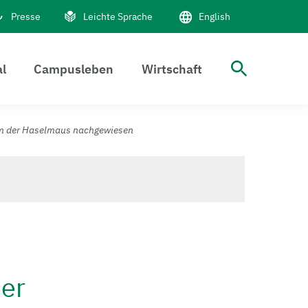
Presse
Leichte Sprache
English
al
Campusleben
Wirtschaft
Suche 
m der Haselmaus nachgewiesen
er