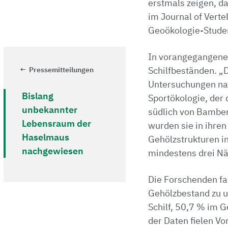
erstmals zeigen, da
im Journal of Vert
Geoökologie-Studen
In vorangegangenen
Schilfbeständen. „D
Pressemitteilungen
Untersuchungen nac
Bislang
Sportökologie, der 
unbekannter
südlich von Bamber
Lebensraum der
wurden sie in ihre
Haselmaus
Gehölzstrukturen in
nachgewiesen
mindestens drei Nä
Die Forschenden fa
Gehölzbestand zu u
Schilf, 50,7 % im 
der Daten fielen V