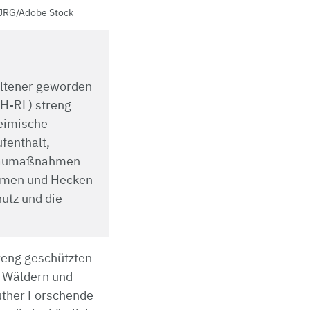
JRG/Adobe Stock
eltener geworden
FH-RL) streng
heimische
fenthalt,
 Baumaßnahmen
umen und Hecken
hutz und die
reng geschützten
n Wäldern und
uther Forschende