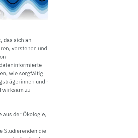
, das sich an
eren, verstehen und
ion
 dateninformierte
n, wie sorgfältig
gsträgerinnen und -
d wirksam zu
 aus der Ökologie,
e Studierenden die