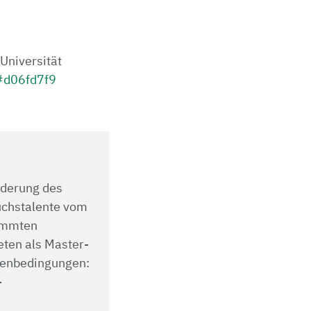
Universität
g#d06fd7f9
örderung des
uchstalente vom
timmten
eten als Master-
n­be­din­gun­gen:
-