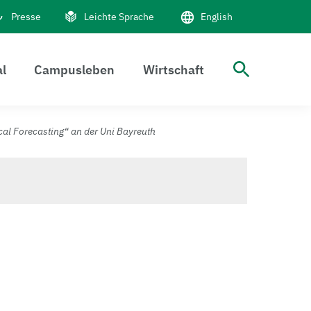
Presse
Leichte Sprache
English
al
Campusleben
Wirtschaft
Suche 
cal Forecasting“ an der Uni Bayreuth