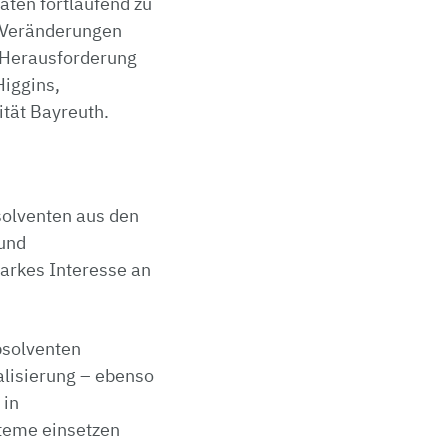
ten fortlaufend zu
n Veränderungen
e Herausforderung
Higgins,
tät Bayreuth.
solventen aus den
und
tarkes Interesse an
bsolventen
alisierung – ebenso
 in
teme einsetzen