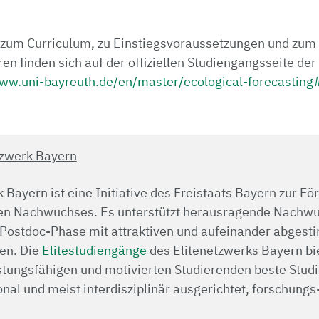
 zum Curriculum, zu Einstiegsvoraussetzungen und zum
 finden sich auf der offiziellen Studiengangsseite der 
www.uni-bayreuth.de/en/master/ecological-forecastin
tzwerk Bayern
 Bayern ist eine Initiative des Freistaats Bayern zur F
en Nachwuchses. Es unterstützt herausragende Nachw
ur Postdoc-Phase mit attraktiven und aufeinander abges
en. Die
Elitestudiengänge
des Elitenetzwerks Bayern bi
tungsfähigen und mo­ti­vie­rten Studierenden beste Studie
ional und meist interdisziplinär ausgerichtet, forschungs