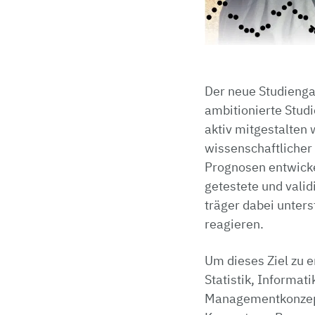
Der neue Studiengan
ambitionierte Stud
aktiv mitgestalten 
wissenschaftlicher
Prognosen entwickel
getestete und vali
träger dabei unter
reagieren.
Um dieses Ziel zu 
Statistik, Informa
Managementkonzept 