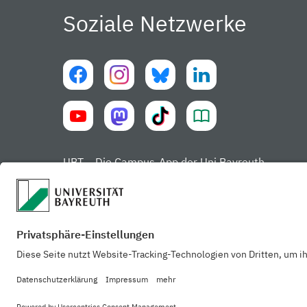
Soziale Netzwerke
UBT – Die Campus-App der Uni Bayreuth
Datenschut