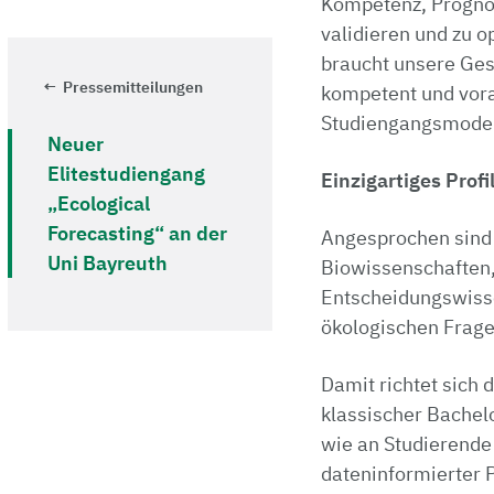
Kompetenz, Prognos
validieren und zu 
braucht unsere Ges
Pressemitteilungen
kompetent und vora
Studiengangsmodera
Neuer
Elitestudiengang
Einzigartiges Profi
„Ecological
Forecasting“ an der
Angesprochen sind 
Uni Bayreuth
Biowissenschaften
Entscheidungswisse
ökologischen Frage
Damit richtet sich
klassischer Bachel
wie an Studierende
dateninformierter