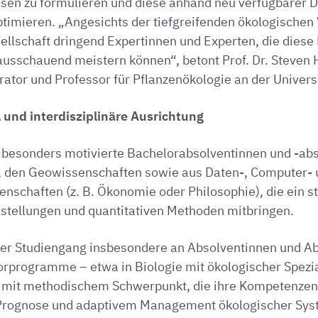
en zu formulieren und diese anhand neu verfügbarer Da
optimieren. „Angesichts der tiefgreifenden ökologische
ellschaft dringend Expertinnen und Experten, die dies
usschauend meistern können“, betont Prof. Dr. Steven 
tor und Professor für Pflanzenökologie an der Universi
l und interdisziplinäre Ausrichtung
besonders motivierte Bachelorabsolventinnen und -ab
, den Geowissenschaften sowie aus Daten-, Computer- 
nschaften (z. B. Ökonomie oder Philosophie), die ein s
stellungen und quantitativen Methoden mitbringen.
 der Studiengang insbesondere an Absolventinnen und A
orprogramme – etwa in Biologie mit ökologischer Spezi
 mit methodischem Schwerpunkt, die ihre Kompetenzen
 Prognose und adaptivem Management ökologischer Sys