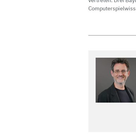
vertreten. Drei Ba
Computerspielwisse