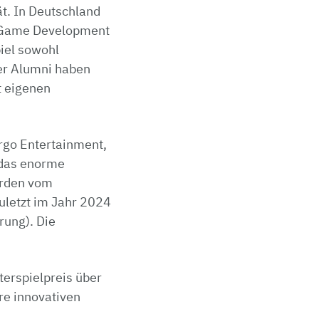
ät. In Deutschland
, Game Development
iel sowohl
der Alumni haben
t eigenen
rgo Entertainment,
 das enorme
urden vom
uletzt im Jahr 2024
rung). Die
erspielpreis über
re innovativen