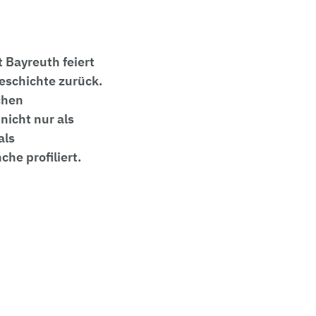
 Bayreuth feiert
geschichte zurück.
chen
icht nur als
als
he profiliert.