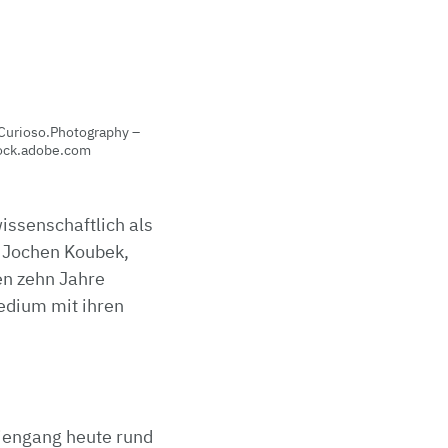
Curioso.Photography –
ock.adobe.com
issenschaftlich als
. Jochen Koubek,
en zehn Jahre
edium mit ihren
iengang heute rund