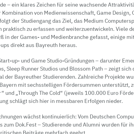
de – ein klares Zeichen für seine wachsende Attraktivit
ner Kombination von Medienwissenschaft, Game Design
rfolgt der Studiengang das Ziel, das Medium Computersp
h praktisch zu erfassen und weiterzuentwickeln. Viele 
ß in der Games- und Medienbranche gefasst, einige mi
-ups direkt aus Bayreuth heraus.
Start-up- und Game Studio-Gründungen – darunter Eme
s, Sleep Runner Studios und Blossom Path – zeigt sich
al der Bayreuther Studierenden. Zahlreiche Projekte w
ayern mit sechsstelligen Fördersummen unterstützt, z
“ und „Through The Cold“ (jeweils 100.000 Euro Förde
ng schlägt sich hier in messbaren Erfolgen nieder.
ichnungen wächst kontinuierlich: Vom Deutschen Comput
s zum Dok.Fest – Studierende und Alumni wurden für ih
ritischen Beiträge mehrfach geehrt.