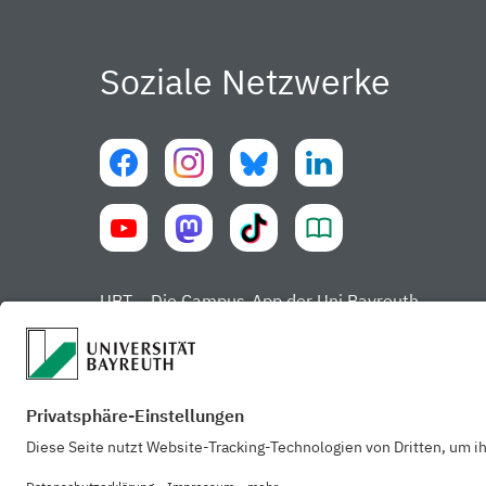
Soziale Netzwerke
UBT – Die Campus-App der Uni Bayreuth
Datenschut