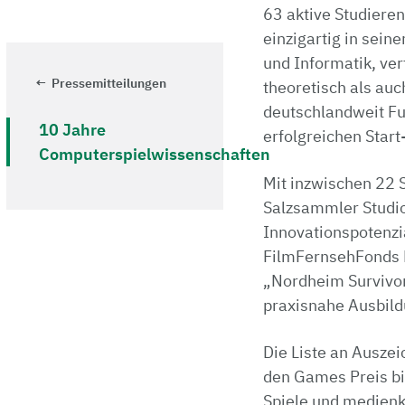
63 aktive Studieren
einzigartig in sei
und Informatik, ve
Pressemitteilungen
theoretisch als auc
deutschlandweit Fu
10 Jahre
erfolgreichen Start
Computerspielwissenschaften
Mit inzwischen 22 
Salzsammler Studio
Innovationspotenzi
FilmFernsehFonds B
„Nordheim Survivor
praxisnahe Ausbildu
Die Liste an Ausze
den Games Preis bi
Spiele und medienk