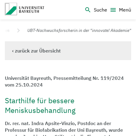
Logo Universität Bayreuth
Suche
Menü
Universität Bayreuth – Deine Top-Campus-Uni
ungen
UBT-Nachwuchsforscherin in der "innovate! Akademie"
‹ zurück zur Übersicht
Universität Bayreuth, Pressemitteilung Nr. 119/2024
vom 25.10.2024
Starthilfe für bessere
Meniskusbehandlung
Dr. rer. nat. Indra Apsite-Vinzio, Postdoc an der
Professur für Biofabrikation der Uni Bayreuth, wurde