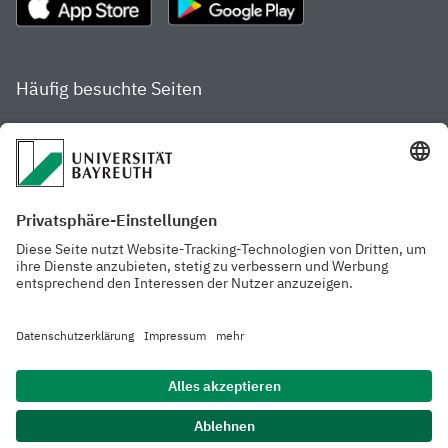
Häufig besuchte Seiten
Studienportal
Studiengangsfinder
Gamechanger Campus
Services & Beratung für
Aktuelle
Studierende
Pressemitteilungen
Veranstaltungskalender
Arbeiten an der
Ansprechpersonen der
Universität
Uni Bayreuth
Mensa, Frischraum &
Cafeterien
Datenschutzerklärung
Barrierefreiheitserklärung
Hausordnung
Impressum
Kontakt