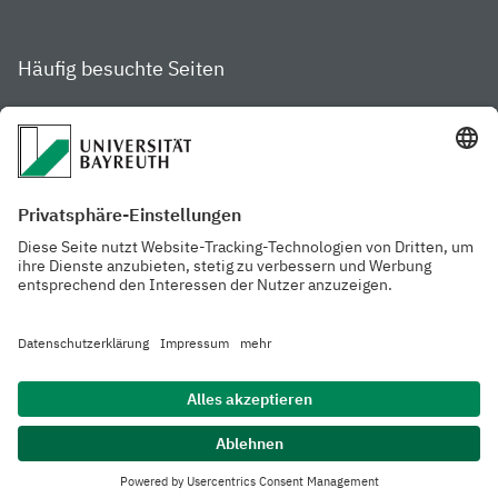
Häufig besuchte Seiten
Studienportal
Studiengangsfinder
Gamechanger Campus
Services & Beratung für
Aktuelle
Studierende
Pressemitteilungen
Veranstaltungskalender
Arbeiten an der
Ansprechpersonen der
Universität
Uni Bayreuth
Mensa, Frischraum &
Cafeterien
Datenschutzerklärung
Barrierefreiheitserklärung
Hausordnung
Impressum
Kontakt