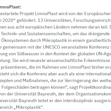
imnoPlast:
estartete Projekt LimnoPlast wird von der Europäische
2020“ gefördert. 13 Universitäten, Forschungseinric
en aus acht europäischen Ländern nehmen daran teil. 
 Technik- und Sozialwissenschaften, um das drängende
Ökosystemen durch Mikroplastik in einem ganzheitlich
 gemeinsam mit der UNESCO veranstaltete Konferenz st
tung von Süßwasser in den Kontext der globalen UN-Age
klung. Sie wird neueste wissenschaftliche Erkenntnisse
präsentieren, die im Rahmen von LimnoPlast bisher era
teht sich die Konferenz aber auch als eine international
zepten und Maßnahmen, die zur Verringerung der weltw
 Folgeschäden beitragen können“, sagt Projektkoordinat
 von der Universität Bayreuth, der dem Organisationsko
iversität Bayreuth leitet er den interdisziplinär ausger
reich „Mikroplastik“.