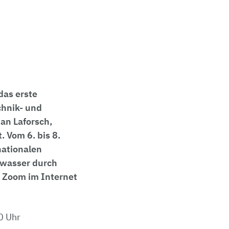
das erste
chnik- und
ian Laforsch,
. Vom 6. bis 8.
nationalen
ßwasser durch
er Zoom im Internet
0 Uhr