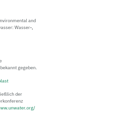
 environmental and
wasser: Wasser-,
e
e bekannt gegeben.
last
ießlich der
erkonferenz
www.unwater.org/