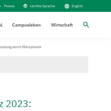
Presse
Leichte Sprache
English
al
Campusleben
Wirtschaft
Suche 
utzung durch Mikroplastik
z 2023: