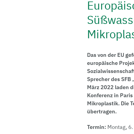
Europäis
Süßwass
Mikropla
Das von der EU gef
europäische Projek
Sozialwissenschaft
Sprecher des SFB „
März 2022 laden d
Konferenz in Pari
Mikroplastik. Die 
übertragen.
Termin:
Montag, 6. 