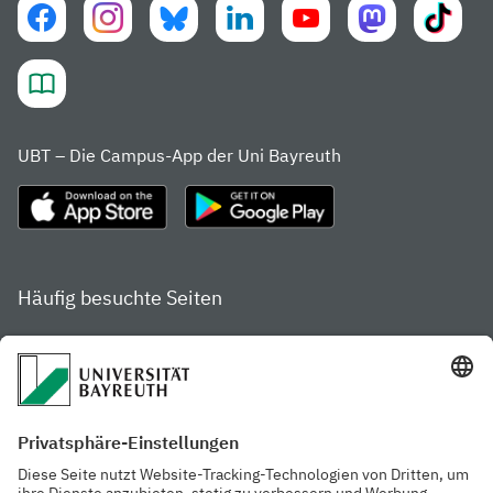
UBT – Die Campus-App der Uni Bayreuth
Häufig besuchte Seiten
Studienportal
Studiengangsfinder
Gamechanger Campus
Services & Beratung für
Aktuelle
Studierende
Pressemitteilungen
Veranstaltungskalender
Arbeiten an der
Ansprechpersonen der