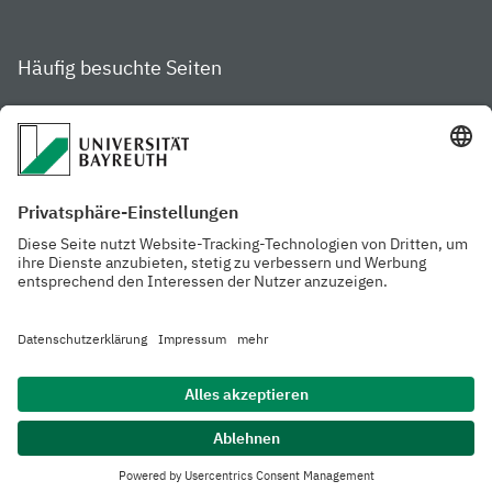
Häufig besuchte Seiten
Studienportal
Studiengangsfinder
Gamechanger Campus
Services & Beratung für
Aktuelle
Studierende
Pressemitteilungen
Veranstaltungskalender
Arbeiten an der
Ansprechpersonen der
Universität
Uni Bayreuth
Mensa, Frischraum &
Cafeterien
Datenschutzerklärung
Barrierefreiheitserklärung
Hausordnung
Impressum
Kontakt