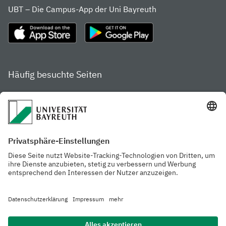
UBT – Die Campus-App der Uni Bayreuth
Häufig besuchte Seiten
Studienportal
Studiengangsfinder
Gamechanger Campus
Services & Beratung für
Aktuelle
Studierende
Pressemitteilungen
Veranstaltungskalender
Arbeiten an der
Ansprechpersonen der
Universität
Uni Bayreuth
Mensa, Frischraum &
Cafeterien